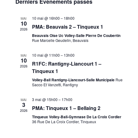
de
et
Derniers Évènements passés
une
vue
date.
navig
10 mai @ 16h00
–
18h00
MAI
10
Évè
PMA: Beauvais 2 – Tinqueux 1
2026
de
Beauvais Oise Uc Volley-Salle Pierre De Coubertin
Rue Marcelle Geudelin, Beauvais
vues
10 mai @ 11h00
–
13h00
MAI
10
R1FC: Rantigny-Liancourt 1 –
Évène
2026
Tinqueux 1
Volley-Ball Rantigny-Liancourt-Salle Municipale
Rue
Sacco Et Vanzetti, Rantigny
3 mai @ 15h00
–
17h00
MAI
3
PMA: Tinqueux 1 – Bellaing 2
2026
Tinqueux Volley-Ball-Gymnase De La Croix Cordier
36 Rue De La Croix Cordier, Tinqueux