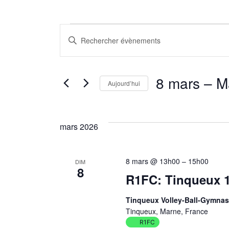
Évènem
Recherche
Saisir
mot-
et
clé.
8 mars
 – 
M
Rechercher
Aujourd’hui
navigation
Évènements
Sélectionnez
par
une
de
mot-
mars 2026
date.
clé.
vues
8 mars @ 13h00
–
15h00
DIM
8
R1FC: Tinqueux 1
Évènements
Tinqueux Volley-Ball-Gymnas
Tinqueux, Marne, France
R1FC