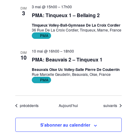
3 mai @ 15h00
–
17h00
DIM
3
PMA: Tinqueux 1 – Bellaing 2
Tinqueux Volley-Ball-Gymnase De La Croix Cordier
36 Rue De La Croix Cordier, Tinqueux, Marne, France
PMA
10 mai @ 16h00
–
18h00
DIM
10
PMA: Beauvais 2 – Tinqueux 1
Beauvais Oise Uc Volley-Salle Pierre De Coubertin
Rue Marcelle Geudelin, Beauvais, Oise, France
PMA
Évènements
Évènements
précédents
Aujourd’hui
suivants
S’abonner au calendrier