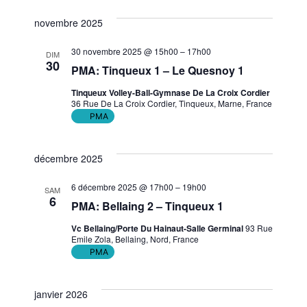
Sélectionnez
de
et
une
novembre 2025
vue
date.
navig
30 novembre 2025 @ 15h00
–
17h00
DIM
Évè
30
PMA: Tinqueux 1 – Le Quesnoy 1
de
Tinqueux Volley-Ball-Gymnase De La Croix Cordier
36 Rue De La Croix Cordier, Tinqueux, Marne, France
vues
PMA
Évène
décembre 2025
6 décembre 2025 @ 17h00
–
19h00
SAM
6
PMA: Bellaing 2 – Tinqueux 1
Vc Bellaing/Porte Du Hainaut-Salle Germinal
93 Rue
Emile Zola, Bellaing, Nord, France
PMA
janvier 2026