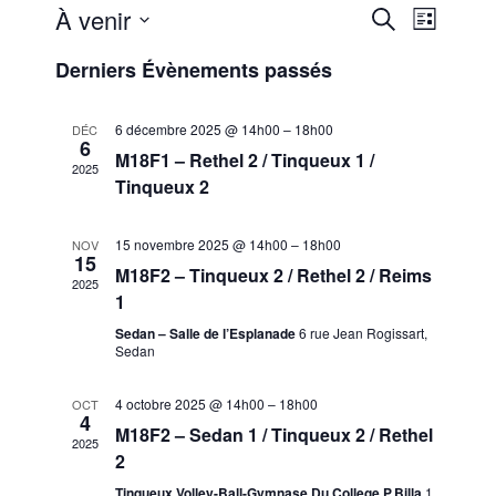
Reche
Nav
À venir
Recherche
Liste
Sélectionnez
de
et
Derniers Évènements passés
une
vue
date.
navig
6 décembre 2025 @ 14h00
–
18h00
DÉC
6
Évè
M18F1 – Rethel 2 / Tinqueux 1 /
2025
de
Tinqueux 2
vues
15 novembre 2025 @ 14h00
–
18h00
NOV
15
M18F2 – Tinqueux 2 / Rethel 2 / Reims
2025
Évène
1
Sedan – Salle de l’Esplanade
6 rue Jean Rogissart,
Sedan
4 octobre 2025 @ 14h00
–
18h00
OCT
4
M18F2 – Sedan 1 / Tinqueux 2 / Rethel
2025
2
Tinqueux Volley-Ball-Gymnase Du College P.Billa
1