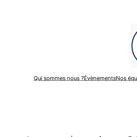
Aller
au
contenu
Qui sommes nous ?
Évènements
Nos équ