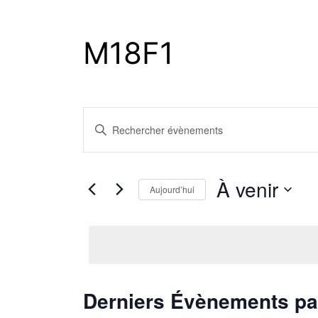
M18F1
Recherche
Saisir
mot-
et
clé.
À venir
Rechercher
Aujourd’hui
navigation
Évènements
Sélectionnez
par
une
de
mot-
date.
clé.
vues
Derniers Évènements p