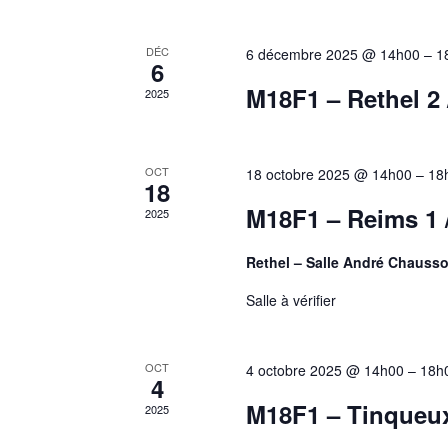
Évènements
DÉC
6 décembre 2025 @ 14h00
–
1
6
M18F1 – Rethel 2 
2025
OCT
18 octobre 2025 @ 14h00
–
18
18
M18F1 – Reims 1 
2025
Rethel – Salle André Chauss
Salle à vérifier
OCT
4 octobre 2025 @ 14h00
–
18h
4
M18F1 – Tinqueux 
2025